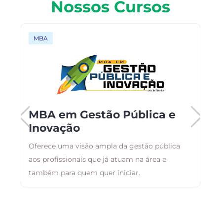
Nossos Cursos
MBA
o
MBA em Gestão Pública e
Inovação
Oferece uma visão ampla da gestão pública
O
aos profissionais que já atuam na área e
c
também para quem quer iniciar.
c
n