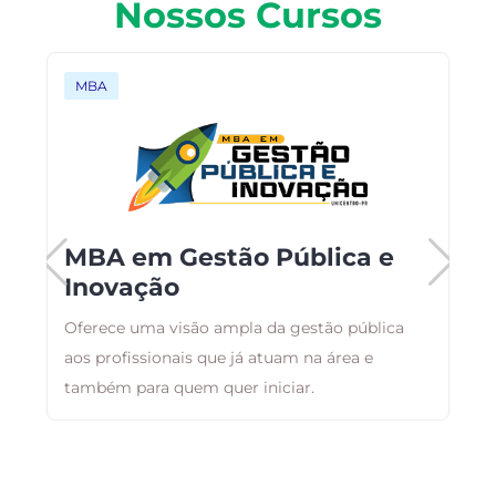
Nossos Cursos
MBA
o
MBA em Gestão Pública e
Inovação
Oferece uma visão ampla da gestão pública
T
aos profissionais que já atuam na área e
c
as
também para quem quer iniciar.
E