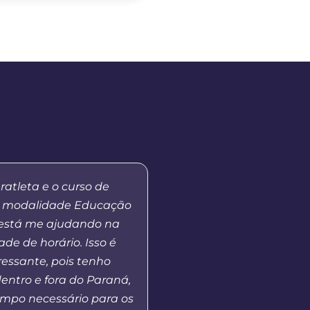
ratleta e o curso de
“Meu primeiro contato 
 modalidade Educação
EaD da Unicentro foi n
 está me ajudando na
quando atuei como tut
ade de horário. Isso é
no curso de Gestão Esco
ressante, pois tenho
Em 2023, retomo o co
entro e fora do Paraná,
Universidade na co
mpo necessário para os
coordenador de polo