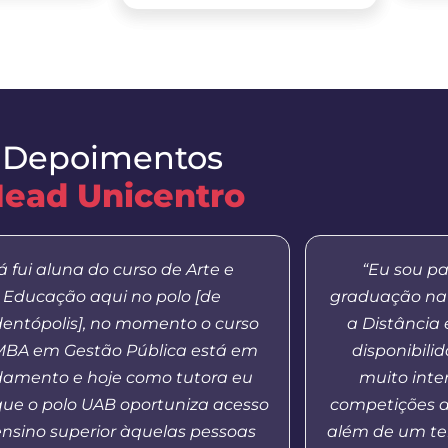
Depoimentos
ead Unicentro
á fui aluna do curso de Arte e
“Eu sou pa
Educação aqui no polo [de
graduação na
entópolis], no momento o curso
a Distância
MBA em Gestão Pública está em
disponibilid
amento e hoje como tutora eu
muito inte
que o polo UAB oportuniza acesso
competições d
ensino superior àquelas pessoas
além de um te