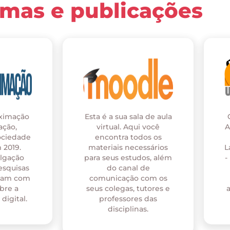
rmas e publicações
oximação
Esta é a sua sala de aula
ação,
virtual. Aqui você
A
ociedade
encontra todos os
 2019.
materiais necessários
L
ulgação
para seus estudos, além
-
esquisas
do canal de
onam com
comunicação com os
bre a
seus colegas, tutores e
digital.
professores das
disciplinas.