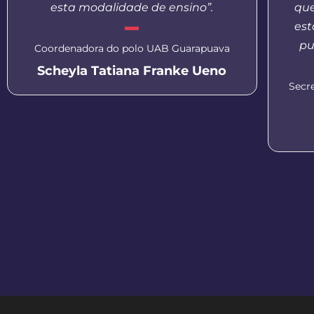
esta modalidade de ensino”.
que
est
pu
Coordenadora do polo UAB Guarapuava
Scheyla Tatiana Franke Ueno
Secr