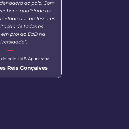
rdenadora do polo. Com
competições dentro e f
erceber a qualidade do
além de um tempo neces
anidade dos professores
treinamento
itação de todos os
s em prol da EaD na
Aluna do curso de Pedag
iversidade”.
Prudentópoli
Isabella Ca
 do polo UAB Apucarana
es Reis Gonçalves