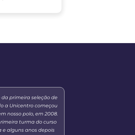
 da primeira seleção de
“Eu sou paratleta e 
do a Unicentro começou
graduação na modalid
em nosso polo, em 2008.
a Distância está me 
primeira turma do curso
disponibilidade de hor
 e alguns anos depois
muito interessante,