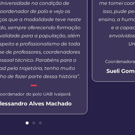
Universidade na condição de
me tornei coo
oordenador de polo e vejo os
isso, pude p
os que a modalidade teve neste
ensino, a hum
odo, sempre oferecendo formação
e a capac
ualidade para a população, além
envolvido
speito e profissionalismo de toda
Un
pe de professores, coordenadores
essoal técnico. Parabéns para o
Coordenadora
d pela trajetória, tenho muito
Sueli Gom
ho de fazer parte dessa história”.
oordenador do polo UAB Ivaiporã
lessandro Alves Machado