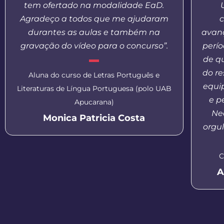
tem ofertado na modalidade EaD.
Agradeço a todos que me ajudaram
c
durantes as aulas e também na
avanç
gravação do vídeo para o concurso”.
perí
de q
do re
Aluna do curso de Letras Português e
equi
Literaturas de Língua Portuguesa (polo UAB
e p
Apucarana)
Nea
Monica Patricia Costa
orgul
C
A