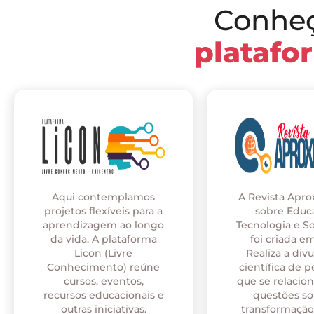
Conhe
platafo
Aqui contemplamos
A Revista Apr
projetos flexíveis para a
sobre Educ
aprendizagem ao longo
Tecnologia e S
da vida. A plataforma
foi criada em
Licon (Livre
Realiza a div
Conhecimento) reúne
científica de p
cursos, eventos,
que se relaci
recursos educacionais e
questões so
outras iniciativas.
transformação 