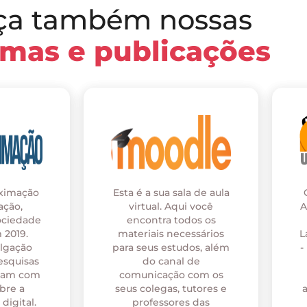
ça também nossas
rmas e publicações
oximação
Esta é a sua sala de aula
ação,
virtual. Aqui você
A
ociedade
encontra todos os
 2019.
materiais necessários
L
ulgação
para seus estudos, além
-
esquisas
do canal de
onam com
comunicação com os
bre a
seus colegas, tutores e
digital.
professores das