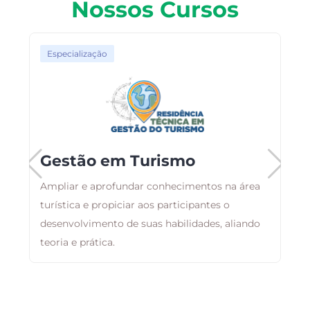
Nossos Cursos
Especialização
Gestão em Turismo
Ampliar e aprofundar conhecimentos na área
ma
turística e propiciar aos participantes o
O
desenvolvimento de suas habilidades, aliando
d
teoria e prática.
a
a
e