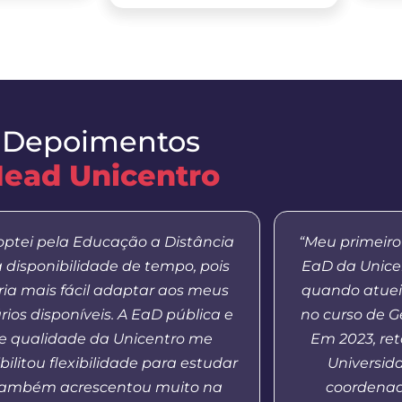
Depoimentos
ead Unicentro
optei pela Educação a Distância
“Meu primeiro
a disponibilidade de tempo, pois
EaD da Unicen
aria mais fácil adaptar aos meus
quando atuei
rios disponíveis. A EaD pública e
no curso de Ge
e qualidade da Unicentro me
Em 2023, re
bilitou flexibilidade para estudar
Universid
também acrescentou muito na
coordenado