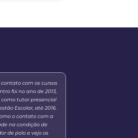
 contato com os cursos
Já fui aluna do curs
tro foi no ano de 2013,
Educação aqui no 
 como tutor presencial
Prudentópolis], no mo
stão Escolar, até 2016.
de MBA em Gestão Púb
tomo o contato com a
andamento e hoje co
ade na condição de
vejo que o polo UAB opo
r de polo e vejo os
ao ensino superior àq