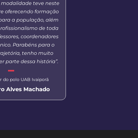
 modalidade teve neste
que muitas vezes nã
re oferecendo formação
estar dentro de uma 
para a população, além
publica, gratuita e d
profissionalismo de toda
fessores, coordenadores
Secretária de Educação de 
cnico. Parabéns para o
Aluna EaD Unicentro
ajetória, tenho muito
Eliane Dal P
er parte dessa história”.
 do polo UAB Ivaiporã
ro Alves Machado