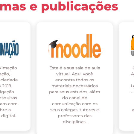
rmas e publicações
oximação
Esta é a sua sala de aula
ação,
virtual. Aqui você
A
ociedade
encontra todos os
 2019.
materiais necessários
L
ulgação
para seus estudos, além
-
esquisas
do canal de
onam com
comunicação com os
bre a
seus colegas, tutores e
digital.
professores das
disciplinas.