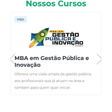
Nossos Cursos
MBA
MBA em Gestão Pública e
Inovação
,
Oferece uma visão ampla da gestão pública
T
m
aos profissionais que já atuam na área e
c
também para quem quer iniciar.
E