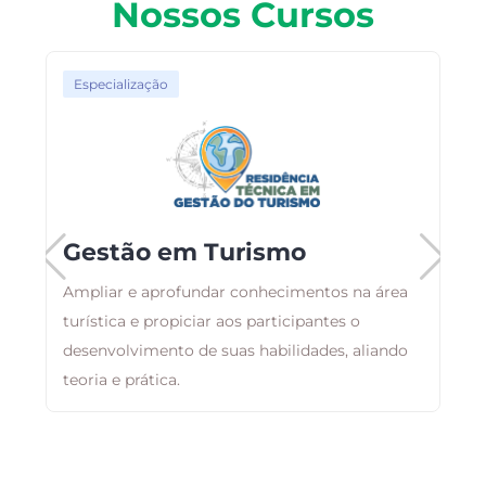
Nossos Cursos
Especialização
o
Gestão em Turismo
Ampliar e aprofundar conhecimentos na área
turística e propiciar aos participantes o
A
desenvolvimento de suas habilidades, aliando
p
as
teoria e prática.
h
g
d