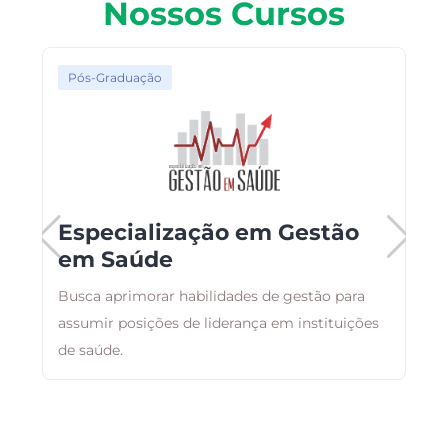
Nossos Cursos
Pós-Graduação
o
Especialização em Gestão
em Saúde
Busca aprimorar habilidades de gestão para
O
assumir posições de liderança em instituições
d
de saúde.
a
a
e