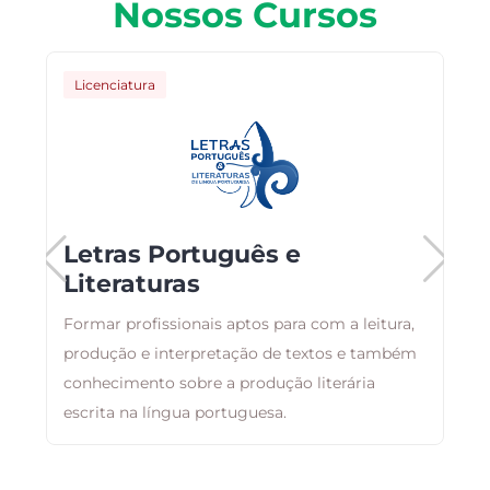
Nossos Cursos
Licenciatura
Letras Português e
Literaturas
Formar profissionais aptos para com a leitura,
O
produção e interpretação de textos e também
a
conhecimento sobre a produção literária
a
escrita na língua portuguesa.
i
á