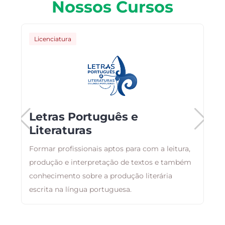
Nossos Cursos
Licenciatura
Letras Português e
Literaturas
e
o,
Formar profissionais aptos para com a leitura,
O
produção e interpretação de textos e também
a
conhecimento sobre a produção literária
a
escrita na língua portuguesa.
i
á