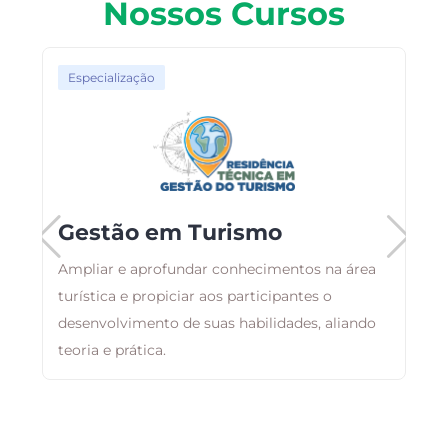
Nossos Cursos
Especialização
Gestão em Turismo
Ampliar e aprofundar conhecimentos na área
ma
turística e propiciar aos participantes o
O
desenvolvimento de suas habilidades, aliando
d
teoria e prática.
a
a
e