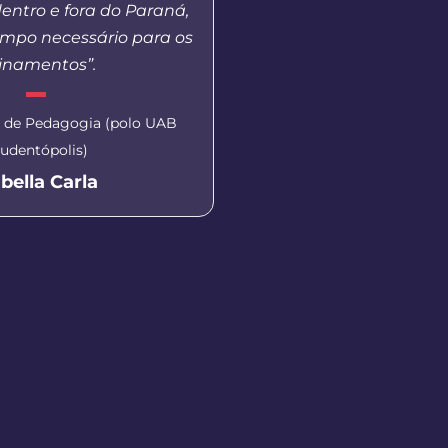
entro e fora do Paraná,
tem ofertado na moda
mpo necessário para os
Agradeço a todos que
einamentos”.
durantes as aulas 
gravação do vídeo para
o de Pedagogia (polo UAB
udentópolis)
Aluna do curso de Letra
Literaturas de Língua Port
abella Carla
Apucarana)
Monica Patrici