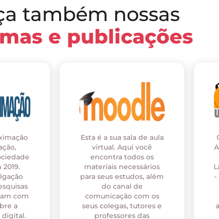
ça também nossas
rmas e publicações
oximação
Esta é a sua sala de aula
ação,
virtual. Aqui você
A
ociedade
encontra todos os
 2019.
materiais necessários
L
ulgação
para seus estudos, além
-
esquisas
do canal de
onam com
comunicação com os
bre a
seus colegas, tutores e
digital.
professores das