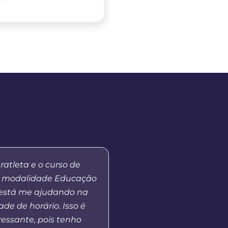
ratleta e o curso de
“Apesar de ainda estar
 modalidade Educação
eu fiquei bem colocad
 está me ajudando na
para professores do
ade de horário. Isso é
Paraná. Isso demonstra
ressante, pois tenho
excelência do curso qu