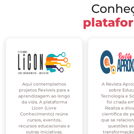
Conhe
platafo
Aqui contemplamos
A Revista Apr
projetos flexíveis para a
sobre Educ
aprendizagem ao longo
Tecnologia e S
da vida. A plataforma
foi criada em
Licon (Livre
Realiza a div
Conhecimento) reúne
científica de p
cursos, eventos,
que se relaci
recursos educacionais e
questões so
outras iniciativas.
transformação 