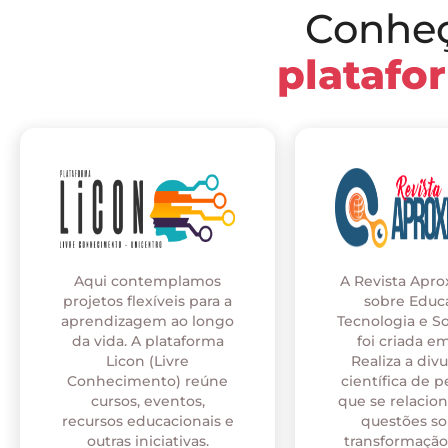
Conhe
platafo
Aqui contemplamos
A Revista Apr
projetos flexíveis para a
sobre Educ
aprendizagem ao longo
Tecnologia e S
da vida. A plataforma
foi criada em
Licon (Livre
Realiza a div
Conhecimento) reúne
científica de p
cursos, eventos,
que se relaci
recursos educacionais e
questões so
outras iniciativas.
transformação 