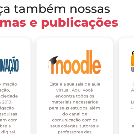
ça também nossas
rmas e publicações
oximação
Esta é a sua sala de aula
ação,
virtual. Aqui você
A
ociedade
encontra todos os
 2019.
materiais necessários
L
ulgação
para seus estudos, além
-
esquisas
do canal de
onam com
comunicação com os
bre a
seus colegas, tutores e
digital.
professores das