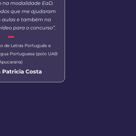
o na modalidade EaD.
vejo que o polo UAB opo
odos que me ajudaram
ao ensino superior àq
s aulas e também na
que muitas vezes nã
ídeo para o concurso”.
estar dentro de uma 
publica, gratuita e d
o de Letras Português e
íngua Portuguesa (polo UAB
Secretária de Educação de 
Apucarana)
Aluna EaD Unicentro
 Patricia Costa
Eliane Dal P