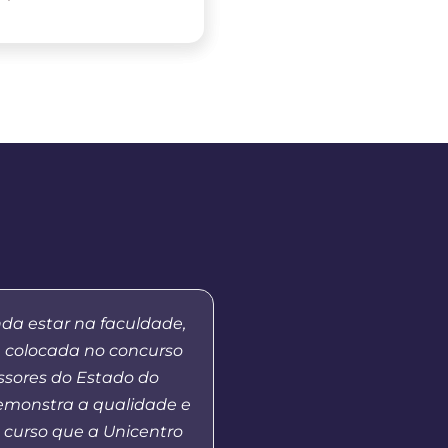
nda estar na faculdade,
Já fui aluna do curs
m colocada no concurso
Educação aqui no 
ssores do Estado do
Prudentópolis], no mo
demonstra a qualidade e
de MBA em Gestão Púb
 curso que a Unicentro
andamento e hoje co