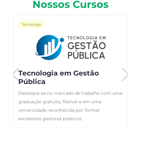
Nossos Cursos
Tecnólogo
Tecnologia em Gestão
Pública
C
Destaque-se no mercado de trabalho com uma
p
graduação gratuita, flexível e em uma
n
universidade reconhecida por formar
d
excelentes gestores públicos.