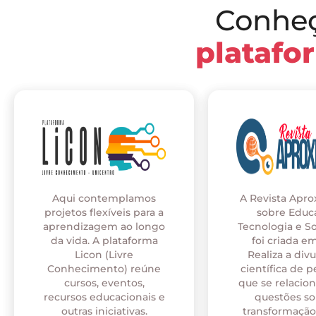
Conhe
platafo
Aqui contemplamos
A Revista Apr
projetos flexíveis para a
sobre Educ
aprendizagem ao longo
Tecnologia e S
da vida. A plataforma
foi criada em
Licon (Livre
Realiza a div
Conhecimento) reúne
científica de p
cursos, eventos,
que se relaci
recursos educacionais e
questões so
outras iniciativas.
transformação 