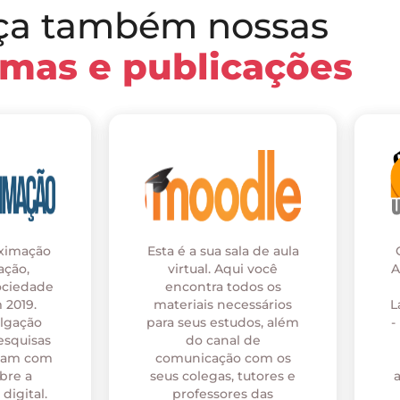
ça também nossas
rmas e publicações
oximação
Esta é a sua sala de aula
ação,
virtual. Aqui você
A
ociedade
encontra todos os
 2019.
materiais necessários
L
ulgação
para seus estudos, além
-
esquisas
do canal de
onam com
comunicação com os
bre a
seus colegas, tutores e
digital.
professores das