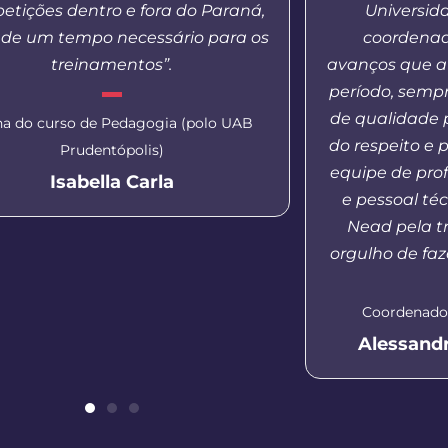
etições dentro e fora do Paraná,
Universid
de um tempo necessário para os
coordenado
treinamentos”.
avanços que a
período, semp
de qualidade 
na do curso de Pedagogia (polo UAB
do respeito e 
Prudentópolis)
equipe de pro
Isabella Carla
e pessoal té
Nead pela tr
orgulho de faz
Coordenador
Alessand