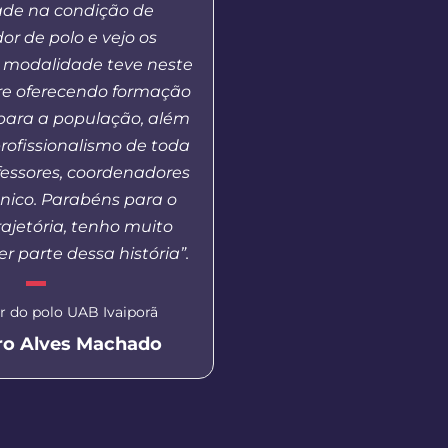
ade na condição de
Básica, ao mesmo tem
r de polo e vejo os
em outros pontos nece
 modalidade teve neste
esta modalidade de
re oferecendo formação
para a população, além
Coordenadora do polo U
profissionalismo de toda
Scheyla Tatiana F
fessores, coordenadores
cnico. Parabéns para o
ajetória, tenho muito
er parte dessa história”.
 do polo UAB Ivaiporã
ro Alves Machado