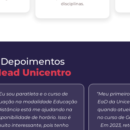
disciplinas.
Depoimentos
ead Unicentro
Eu sou paratleta e o curso de
“Meu primeiro
uação na modalidade Educação
EaD da Unicen
Distância está me ajudando na
quando atuei
sponibilidade de horário. Isso é
no curso de Ge
uito interessante, pois tenho
Em 2023, re