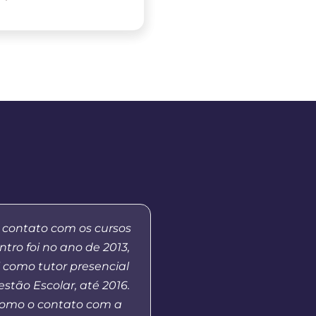
 contato com os cursos
“Ressalto a importânci
tro foi no ano de 2013,
a Distância da Uni
 como tutor presencial
democratizar o acess
stão Escolar, até 2016.
Superior público, além 
tomo o contato com a
formação de professore