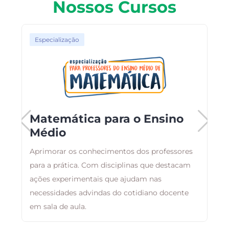
Nossos Cursos
Especialização
Matemática para o Ensino
Médio
Aprimorar os conhecimentos dos professores
O
para a prática. Com disciplinas que destacam
a
ações experimentais que ajudam nas
a
necessidades advindas do cotidiano docente
i
em sala de aula.
á