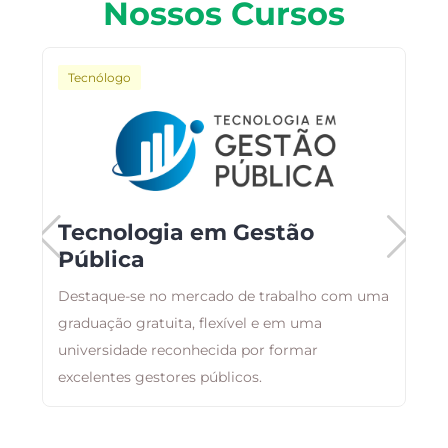
Nossos Cursos
Tecnólogo
Tecnologia em Gestão
Pública
C
Destaque-se no mercado de trabalho com uma
p
graduação gratuita, flexível e em uma
n
universidade reconhecida por formar
d
excelentes gestores públicos.