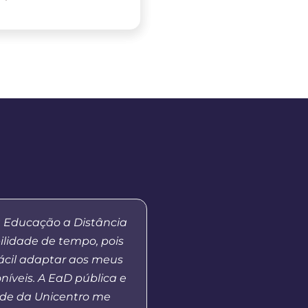
a Educação a Distância
“Meu primeiro contato 
ilidade de tempo, pois
EaD da Unicentro foi n
fácil adaptar aos meus
quando atuei como tut
níveis. A EaD pública e
no curso de Gestão Esco
de da Unicentro me
Em 2023, retomo o co