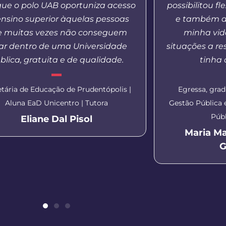
que o polo UAB oportuniza acesso
possibilitou f
ensino superior àquelas pessoas
e também a
 muitas vezes não conseguem
minha vida
ar dentro de uma Universidade
situações a re
blica, gratuita e de qualidade.
tinha
etária de Educação de Prudentópolis |
Egressa, gra
Aluna EaD Unicentro | Tutora
Gestão Pública
Públ
Eliane Dal Pisol
Maria M
G