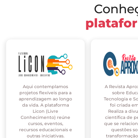
Conhe
platafo
Aqui contemplamos
A Revista Apr
projetos flexíveis para a
sobre Educ
aprendizagem ao longo
Tecnologia e S
da vida. A plataforma
foi criada em
Licon (Livre
Realiza a div
Conhecimento) reúne
científica de p
cursos, eventos,
que se relaci
recursos educacionais e
questões so
outras iniciativas.
transformação 