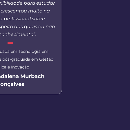
lexibilidade para estudar
Universidade na co
crescentou muito na
coordenador de polo
 profissional sobre
avanços que a modalida
speito das quais eu não
período, sempre oferec
 conhecimento”.
de qualidade para a po
do respeito e profission
equipe de professores,
duada em Tecnologia em
e pessoal técnico. Pa
 e pós-graduada em Gestão
Nead pela trajetória,
ica e Inovação
orgulho de fazer parte d
adalena Murbach
onçalves
Coordenador do polo U
Alessandro Alve