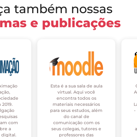
ça também nossas
rmas e publicações
oximação
Esta é a sua sala de aula
ação,
virtual. Aqui você
A
ociedade
encontra todos os
 2019.
materiais necessários
L
ulgação
para seus estudos, além
-
esquisas
do canal de
onam com
comunicação com os
bre a
seus colegas, tutores e
digital.
professores das