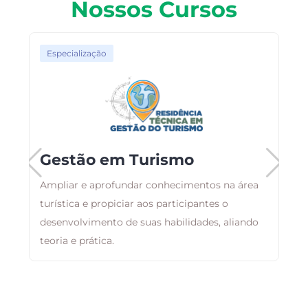
Nossos Cursos
Especialização
o
Gestão em Turismo
Ampliar e aprofundar conhecimentos na área
turística e propiciar aos participantes o
A
desenvolvimento de suas habilidades, aliando
p
as
teoria e prática.
h
g
d