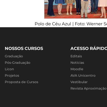
Polo de Céu Azul | Foto: Werner
NOSSOS CURSOS
ACESSO RÁPID
Graduação
Editais
Pós-Graduação
Notícias
Licon
Moodle
Projetos
AVA Unicentro
Proposta de Cursos
Vestibular
Revista Aproximação