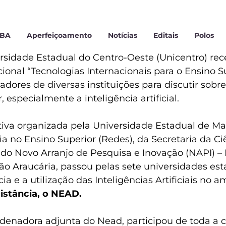
MBA
Aperfeiçoamento
Notícias
Editais
Polos
rsidade Estadual do Centro-Oeste (Unicentro) receb
cional “Tecnologias Internacionais para o Ensino S
adores de diversas instituições para discutir sob
, especialmente a inteligência artificial.
ativa organizada pela Universidade Estadual de M
a no Ensino Superior (Redes), da Secretaria da Ci
 e do Novo Arranjo de Pesquisa e Inovação (NAPI) 
o Araucária, passou pelas sete universidades esta
cia e a utilização das Inteligências Artificiais no
istância, o NEAD.
rdenadora adjunta do Nead, participou de toda a 