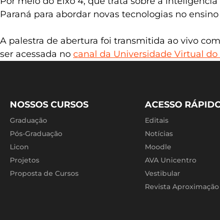
Por meio do Eixo 4, que trata sobre a inteligênc
Paraná para abordar novas tecnologias no ensino 
A palestra de abertura foi transmitida ao vivo c
ser acessada no
canal da Universidade Virtual d
NOSSOS CURSOS
ACESSO RÁPID
Graduação
Editais
Pós-Graduação
Notícias
Licon
Moodle
Projetos
AVA Unicentro
Proposta de Cursos
Vestibular
Revista Aproximação