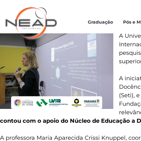
Graduação
Pós e 
A Unive
Interna
pesquis
superior
A inici
Docênci
(Seti),
Fundaçã
relevân
contou com o apoio do Núcleo de Educação a D
A professora Maria Aparecida Crissi Knuppel, coo