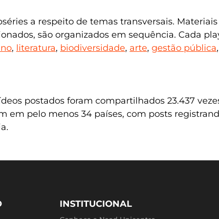
ebséries a respeito de temas transversais. Materia
acionados, são organizados em sequência. Cada pl
ino
,
literatura
,
biodiversidade
,
arte
,
gestão pública
deos postados foram compartilhados 23.437 vezes,
am em pelo menos 34 países, com posts registrand
a.
O
INSTITUCIONAL