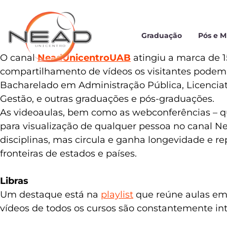
Graduação
Pós e 
O canal
NeadUnicentroUAB
atingiu a marca de 1
compartilhamento de vídeos os visitantes podem 
Bacharelado em Administração Pública, Licenciatu
Gestão, e outras graduações e pós-graduações.
As videoaulas, bem como as webconferências – qu
para visualização de qualquer pessoa no canal Ne
disciplinas, mas circula e ganha longevidade e r
fronteiras de estados e países.
Libras
Um destaque está na
playlist
que reúne aulas em L
vídeos de todos os cursos são constantemente int