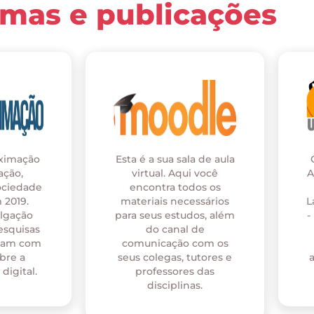
rmas e publicações
oximação
Esta é a sua sala de aula
ação,
virtual. Aqui você
A
ociedade
encontra todos os
 2019.
materiais necessários
L
ulgação
para seus estudos, além
-
esquisas
do canal de
onam com
comunicação com os
bre a
seus colegas, tutores e
digital.
professores das
disciplinas.