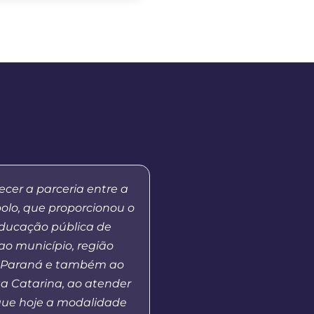
cer a parceria entre a
Já fui aluna do curs
polo, que proporcionou o
Educação aqui no 
educação pública de
Prudentópolis], no mo
ao município, região
de MBA em Gestão Púb
 Paraná e também ao
andamento e hoje co
a Catarina, ao atender
vejo que o polo UAB opo
ue hoje a modalidade
ao ensino superior àq