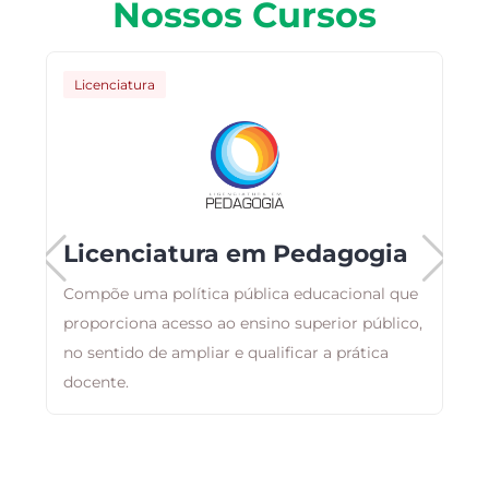
Nossos Cursos
Licenciatura
Licenciatura em Pedagogia
Compõe uma política pública educacional que
ma
proporciona acesso ao ensino superior público,
A
no sentido de ampliar e qualificar a prática
p
docente.
a
n
e