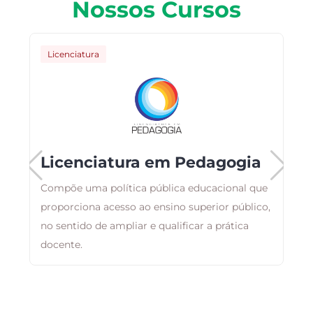
Nossos Cursos
Licenciatura
Licenciatura em Pedagogia
Compõe uma política pública educacional que
ma
proporciona acesso ao ensino superior público,
A
no sentido de ampliar e qualificar a prática
p
docente.
a
n
e