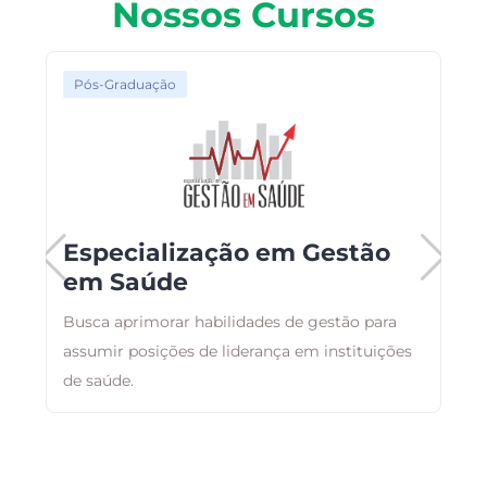
Nossos Cursos
Pós-Graduação
o
Especialização em Gestão
em Saúde
Busca aprimorar habilidades de gestão para
O
assumir posições de liderança em instituições
d
de saúde.
a
a
e