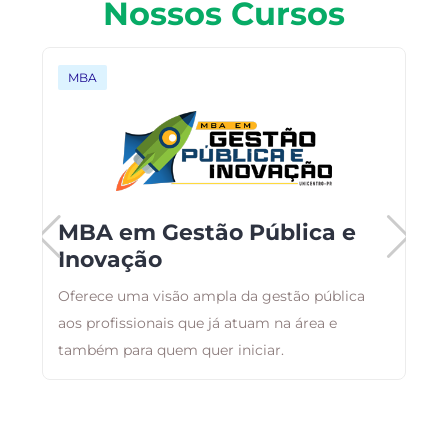
Nossos Cursos
MBA
o
MBA em Gestão Pública e
Inovação
Oferece uma visão ampla da gestão pública
T
aos profissionais que já atuam na área e
c
as
também para quem quer iniciar.
E