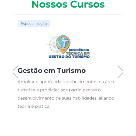
Nossos Cursos
Especialização
Gestão em Turismo
Ampliar e aprofundar conhecimentos na área
ma
turística e propiciar aos participantes o
O
desenvolvimento de suas habilidades, aliando
d
teoria e prática.
a
a
e