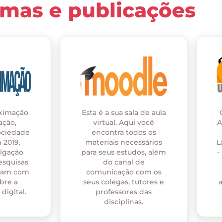
rmas e publicações
oximação
Esta é a sua sala de aula
ação,
virtual. Aqui você
A
ociedade
encontra todos os
 2019.
materiais necessários
L
ulgação
para seus estudos, além
-
esquisas
do canal de
onam com
comunicação com os
bre a
seus colegas, tutores e
digital.
professores das
disciplinas.