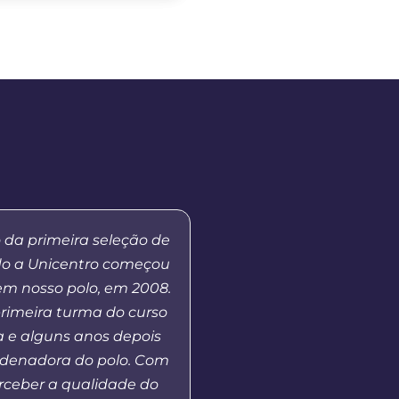
 da primeira seleção de
“Meu primeiro contato 
do a Unicentro começou
EaD da Unicentro foi n
em nosso polo, em 2008.
quando atuei como tut
primeira turma do curso
no curso de Gestão Esco
 e alguns anos depois
Em 2023, retomo o co
rdenadora do polo. Com
Universidade na co
erceber a qualidade do
coordenador de polo