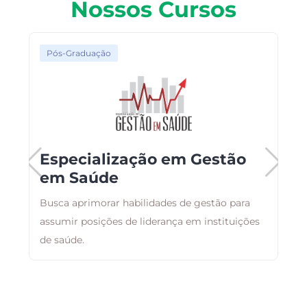
Nossos Cursos
Pós-Graduação
Especialização em Gestão
em Saúde
Busca aprimorar habilidades de gestão para
F
assumir posições de liderança em instituições
p
ão
de saúde.
c
e