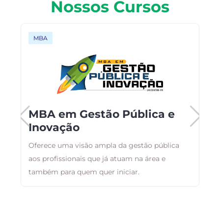
Nossos Cursos
MBA
MBA em Gestão Pública e
Inovação
Oferece uma visão ampla da gestão pública
F
aos profissionais que já atuam na área e
p
também para quem quer iniciar.
c
e