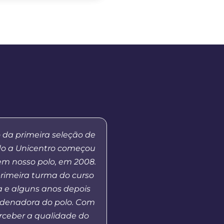
 da primeira seleção de
“Quero agradecer a par
do a Unicentro começou
Unicentro e o polo, que
em nosso polo, em 2008.
acesso à educação 
primeira turma do curso
qualidade ao municí
 e alguns anos depois
Sudoeste do Paraná 
rdenadora do polo. Com
Oeste de Santa Catarin
erceber a qualidade do
a demanda que hoje 