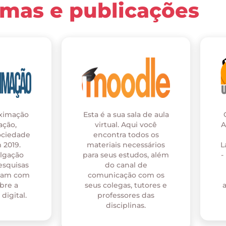
rmas e publicações
oximação
Esta é a sua sala de aula
ação,
virtual. Aqui você
A
ociedade
encontra todos os
 2019.
materiais necessários
L
ulgação
para seus estudos, além
-
esquisas
do canal de
onam com
comunicação com os
bre a
seus colegas, tutores e
digital.
professores das
disciplinas.