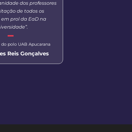
anidade dos professores
presencial não conseg
itação de todos os
s em prol da EaD na
Coordenadora do polo UA
iversidade”.
Kelvin Sil
 do polo UAB Apucarana
es Reis Gonçalves