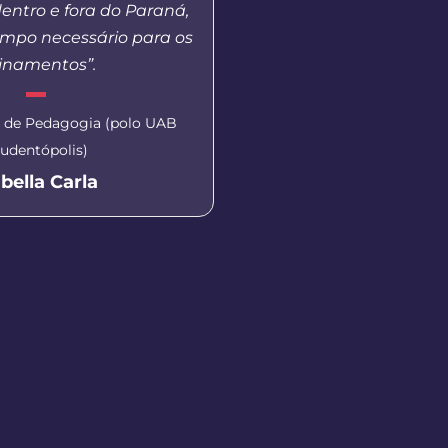
entro e fora do Paraná,
tem ofertado na moda
mpo necessário para os
Agradeço a todos que
einamentos”.
durantes as aulas 
gravação do vídeo para
o de Pedagogia (polo UAB
udentópolis)
Aluna do curso de Letra
Literaturas de Língua Port
abella Carla
Apucarana)
Monica Patrici