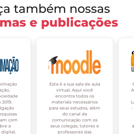
ça também nossas
rmas e publicações
oximação
Esta é a sua sala de aula
ação,
virtual. Aqui você
A
ociedade
encontra todos os
 2019.
materiais necessários
L
ulgação
para seus estudos, além
-
esquisas
do canal de
onam com
comunicação com os
bre a
seus colegas, tutores e
digital.
professores das