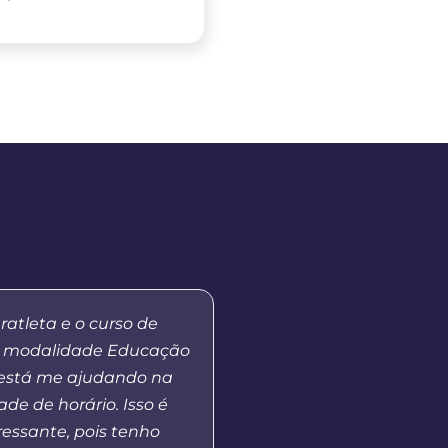
ratleta e o curso de
“Apesar de ainda estar
 modalidade Educação
eu fiquei bem colocad
 está me ajudando na
para professores do
ade de horário. Isso é
Paraná. Isso demonstra
ressante, pois tenho
excelência do curso qu