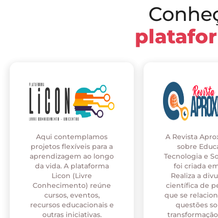
Conhe
platafo
Aqui contemplamos
A Revista Apr
projetos flexíveis para a
sobre Educ
aprendizagem ao longo
Tecnologia e S
da vida. A plataforma
foi criada em
Licon (Livre
Realiza a div
Conhecimento) reúne
científica de p
cursos, eventos,
que se relaci
recursos educacionais e
questões so
outras iniciativas.
transformação 