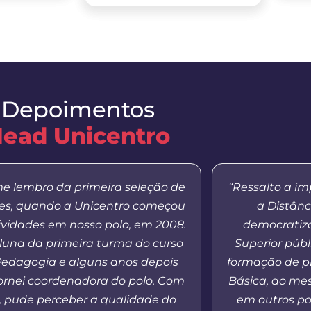
Depoimentos
ead Unicentro
e lembro da primeira seleção de
“Ressalto a i
res, quando a Unicentro começou
a Distânc
ividades em nosso polo, em 2008.
democratiza
aluna da primeira turma do curso
Superior públ
Pedagogia e alguns anos depois
formação de p
ornei coordenadora do polo. Com
Básica, ao m
o, pude perceber a qualidade do
em outros po