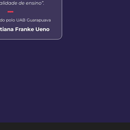
lidade de ensino”.
treinamento
do polo UAB Guarapuava
Aluna do curso de Pedag
Prudentópoli
atiana Franke Ueno
Isabella Ca