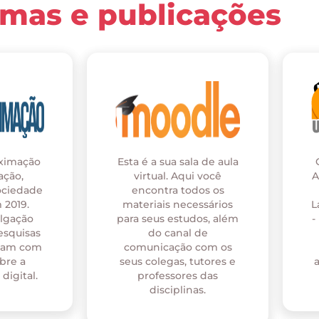
rmas e publicações
oximação
Esta é a sua sala de aula
ação,
virtual. Aqui você
A
ociedade
encontra todos os
 2019.
materiais necessários
L
ulgação
para seus estudos, além
-
esquisas
do canal de
onam com
comunicação com os
bre a
seus colegas, tutores e
digital.
professores das
disciplinas.