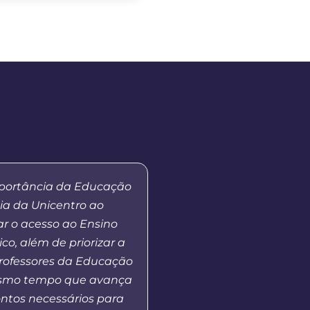
mportância da Educação
“Eu sou paratleta e 
ia da Unicentro ao
graduação na modalid
r o acesso ao Ensino
a Distância está me 
ico, além de priorizar a
disponibilidade de hor
rofessores da Educação
muito interessante,
esmo tempo que avança
competições dentro e f
ntos necessários para
além de um tempo neces