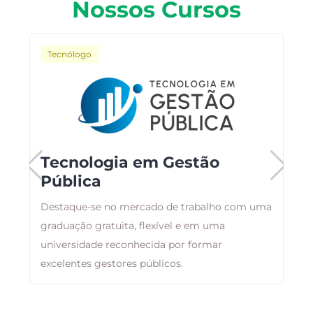
Nossos Cursos
Tecnólogo
o
Tecnologia em Gestão
Pública
Destaque-se no mercado de trabalho com uma
A
graduação gratuita, flexível e em uma
a
as
universidade reconhecida por formar
g
excelentes gestores públicos.
a