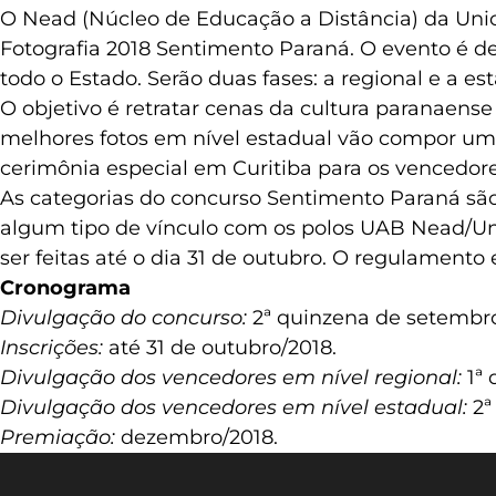
O Nead (Núcleo de Educação a Distância) da Uni
Fotografia 2018 Sentimento Paraná. O evento é 
todo o Estado. Serão duas fases: a regional e a es
O objetivo é retratar cenas da cultura paranaense
melhores fotos em nível estadual vão compor uma
cerimônia especial em Curitiba para os vencedore
As categorias do concurso Sentimento Paraná são 
algum tipo de vínculo com os polos UAB Nead/Uni
ser feitas até o dia 31 de outubro. O regulamento 
Cronograma
Divulgação do concurso:
2ª quinzena de setembro
Inscrições:
até 31 de outubro/2018.
Divulgação dos vencedores em nível regional:
1ª 
Divulgação dos vencedores em nível estadual:
2ª
Premiação:
dezembro/2018.