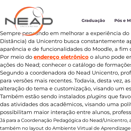
Graduação
Pós e 
Sempre pensando em melhorar a experiência do 
Distância) da Unicentro busca constantemente ap
aparência e de funcionalidades do Moodle, a fim d
Por meio do
endereço eletrônico
o aluno pode en
ações do Nead; conhecer o catálogo de formações
Segundo a coordenadora do Nead Unicentro, prof
para versões mais recentes. Todavia, desta vez,
alteração do tema e customização, visando um e
Também estão sendo instalados
plugins
que fav
das atividades dos acadêmicos, visando uma polí
possibilitam maior interação entre alunos, profess
Já para a Coordenação Pedagógica do Nead/Unicentro, a
também no layout do Ambiente Virtual de Aprendizagem q