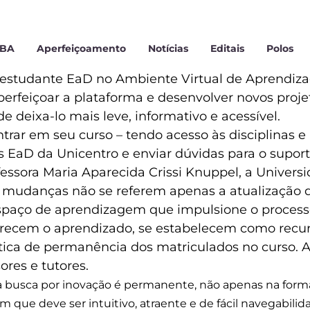
MBA
Aperfeiçoamento
Notícias
Editais
Polos
estudante EaD no Ambiente Virtual de Aprendiz
erfeiçoar a plataforma e desenvolver novos proj
e deixa-lo mais leve, informativo e acessível.
trar em seu curso – tendo acesso às disciplinas e a
 EaD da Unicentro e enviar dúvidas para o suport
essora Maria Aparecida Crissi Knuppel, a Univer
 as mudanças não se referem apenas a atualização
spaço de aprendizagem que impulsione o process
orecem o aprendizado, se estabelecem como rec
tica de permanência dos matriculados no curso. A
ores e tutores.
 busca por inovação é permanente, não apenas na forma 
ue deve ser intuitivo, atraente e de fácil navegabilid