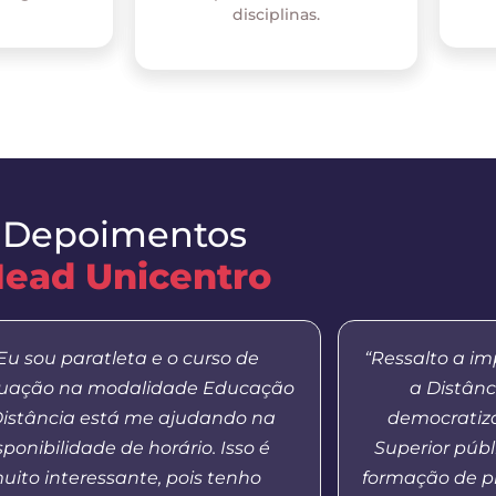
disciplinas.
Depoimentos
ead Unicentro
Eu sou paratleta e o curso de
“Ressalto a i
uação na modalidade Educação
a Distânc
Distância está me ajudando na
democratiza
sponibilidade de horário. Isso é
Superior públ
uito interessante, pois tenho
formação de p