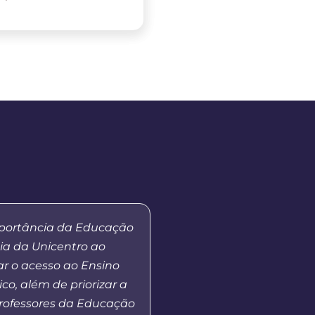
mportância da Educação
“Meu primeiro contato 
ia da Unicentro ao
EaD da Unicentro foi n
r o acesso ao Ensino
quando atuei como tut
ico, além de priorizar a
no curso de Gestão Esco
rofessores da Educação
Em 2023, retomo o co