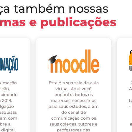
ça também nossas
rmas e publicações
oximação
Esta é a sua sala de aula
ação,
virtual. Aqui você
A
ociedade
encontra todos os
 2019.
materiais necessários
L
ulgação
para seus estudos, além
-
esquisas
do canal de
onam com
comunicação com os
bre a
seus colegas, tutores e
digital.
professores das