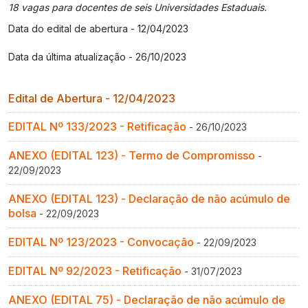
Gestão de Ambientes Promotores de Inovação 
Gestão de Ambientes Promotores de Inovação 
Gestão de Ambientes Promotores de Inovação 
Gestão de Ambientes Promotores de Inovação 
Gestão de Ambientes Promotores de Inovação 
18 vagas para docentes de seis Universidades Estaduais.
[GAPI]
[GAPI]
[GAPI]
[GAPI]
[GAPI]
Data do edital de abertura - 12/04/2023
Data da última atualização - 26/10/2023
Especialização em Gestão de Ambientes de 
Especialização em Gestão de Ambientes de 
Especialização em Gestão de Ambientes de 
Especialização em Gestão de Ambientes de 
Especialização em Gestão de Ambientes de 
Aprendizagem [PDE]
Aprendizagem [PDE]
Aprendizagem [PDE]
Aprendizagem [PDE]
Aprendizagem [PDE]
Edital de Abertura - 12/04/2023
Docência na Educação Infantil [DINF]
Docência na Educação Infantil [DINF]
Docência na Educação Infantil [DINF]
Docência na Educação Infantil [DINF]
Docência na Educação Infantil [DINF]
EDITAL Nº 133/2023 - Retificação
- 26/10/2023
Gestão Escolar [GESC]
Gestão Escolar [GESC]
Gestão Escolar [GESC]
Gestão Escolar [GESC]
Gestão Escolar [GESC]
ANEXO (EDITAL 123) - Termo de Compromisso
-
22/09/2023
ANEXO (EDITAL 123) - Declaração de não acúmulo de
bolsa
- 22/09/2023
EDITAL Nº 123/2023 - Convocação
- 22/09/2023
EDITAL Nº 92/2023 - Retificação
- 31/07/2023
ANEXO (EDITAL 75) - Declaração de não acúmulo de