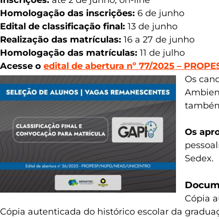
Inscrições:
até 2 de junho, on-line
Homologação das inscrições:
6 de junho
Edital de classificação final:
13 de junho
Realização das matrículas:
16 a 27 de junho
Homologação das matrículas:
11 de julho
Acesse o
edital de abertura nº 77/2025 – P
Os cand
Ambient
também 
Os apro
pessoal
Sedex.
Docume
Cópia a
Cópia autenticada do histórico escolar da gradu