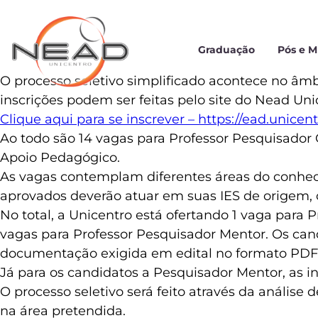
Graduação
Pós e 
O processo seletivo simplificado acontece no âm
inscrições podem ser feitas pelo site do Nead Uni
Clique aqui para se inscrever – https://ead.unicentr
Ao todo são 14 vagas para Professor Pesquisador 
Apoio Pedagógico.
As vagas contemplam diferentes áreas do conheci
aprovados deverão atuar em suas IES de origem, c
No total, a Unicentro está ofertando 1 vaga para
vagas para Professor Pesquisador Mentor. Os can
documentação exigida em edital no formato PDF 
Já para os candidatos a Pesquisador Mentor, as in
O processo seletivo será feito através da anális
na área pretendida.