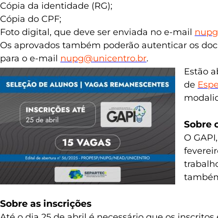
Cópia da identidade (RG);
Cópia do CPF;
Foto digital, que deve ser enviada no e-mail
nupg
Os aprovados também poderão autenticar os do
para o e-mail
nupg@unicentro.br
.
Estão a
de
Espe
modalid
Sobre 
O GAPI,
feverei
trabalh
também 
Sobre as inscrições
Até o dia 25 de abril é necessário que os inscr