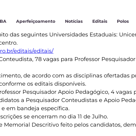
MBA
Aperfeiçoamento
Notícias
Editais
Polos
bito das seguintes Universidades Estaduais: Unic
centro.
o.br/editais/editais/
Conteudista, 78 vagas para Professor Pesquisador
mento, de acordo com as disciplinas ofertadas po
onforme os editais disponíveis.
 Professor Pesquisador Apoio Pedagógico, 4 vagas 
didatos a Pesquisador Conteudistas e Apoio Pedag
e em bandeja específica.
scrições se encerram no dia 11 de Julho.
e de Memorial Descritivo feito pelos candidatos,