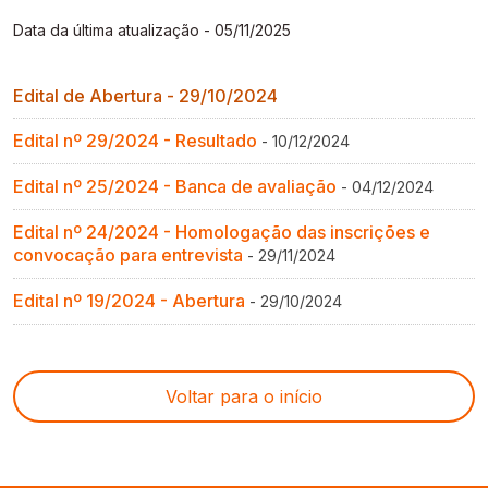
Gestão de Ambientes Promotores de Inovação 
Gestão de Ambientes Promotores de Inovação 
Gestão de Ambientes Promotores de Inovação 
Gestão de Ambientes Promotores de Inovação 
Gestão de Ambientes Promotores de Inovação 
Data da última atualização - 05/11/2025
[GAPI]
[GAPI]
[GAPI]
[GAPI]
[GAPI]
Especialização em Gestão de Ambientes de 
Especialização em Gestão de Ambientes de 
Especialização em Gestão de Ambientes de 
Especialização em Gestão de Ambientes de 
Especialização em Gestão de Ambientes de 
Edital de Abertura - 29/10/2024
Aprendizagem [PDE]
Aprendizagem [PDE]
Aprendizagem [PDE]
Aprendizagem [PDE]
Aprendizagem [PDE]
Edital nº 29/2024 - Resultado
- 10/12/2024
Docência na Educação Infantil [DINF]
Docência na Educação Infantil [DINF]
Docência na Educação Infantil [DINF]
Docência na Educação Infantil [DINF]
Docência na Educação Infantil [DINF]
Edital nº 25/2024 - Banca de avaliação
- 04/12/2024
Gestão Escolar [GESC]
Gestão Escolar [GESC]
Gestão Escolar [GESC]
Gestão Escolar [GESC]
Gestão Escolar [GESC]
Edital nº 24/2024 - Homologação das inscrições e
convocação para entrevista
- 29/11/2024
Edital nº 19/2024 - Abertura
- 29/10/2024
Voltar para o início