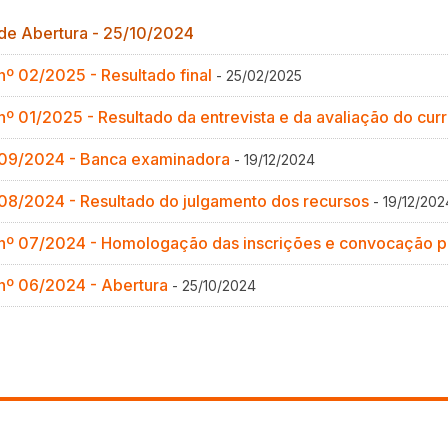
 de Abertura - 25/10/2024
Gestão de Ambientes Promotores de In
Gestão de Ambientes Promotores de In
Gestão de Ambientes Promotores de In
Gestão de Ambientes Promotores de In
Gestão de Ambientes Promotores de In
 nº 02/2025 - Resultado final
- 25/02/2025
Especialização em Gestão de Ambiente
Especialização em Gestão de Ambiente
Especialização em Gestão de Ambiente
Especialização em Gestão de Ambiente
Especialização em Gestão de Ambiente
 nº 01/2025 - Resultado da entrevista e da avaliação do cur
Docência na Educação Infantil [DINF]
Docência na Educação Infantil [DINF]
Docência na Educação Infantil [DINF]
Docência na Educação Infantil [DINF]
Docência na Educação Infantil [DINF]
l 09/2024 - Banca examinadora
- 19/12/2024
Gestão Escolar [GESC]
Gestão Escolar [GESC]
Gestão Escolar [GESC]
Gestão Escolar [GESC]
Gestão Escolar [GESC]
 08/2024 - Resultado do julgamento dos recursos
- 19/12/202
 nº 07/2024 - Homologação das inscrições e convocação p
 nº 06/2024 - Abertura
- 25/10/2024