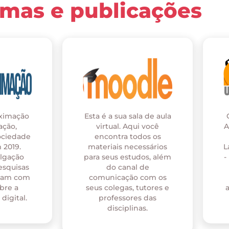
rmas e publicações
oximação
Esta é a sua sala de aula
ação,
virtual. Aqui você
A
ociedade
encontra todos os
 2019.
materiais necessários
L
ulgação
para seus estudos, além
-
esquisas
do canal de
onam com
comunicação com os
bre a
seus colegas, tutores e
digital.
professores das
disciplinas.