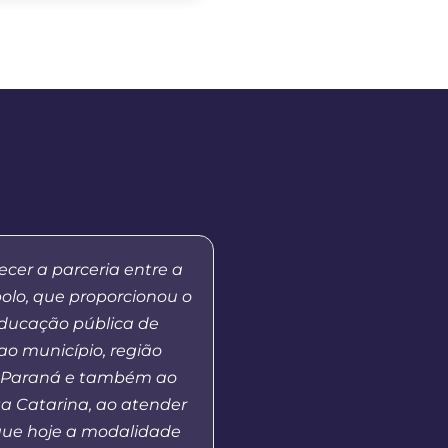
cer a parceria entre a
Já fui aluna do curs
polo, que proporcionou o
Educação aqui no 
educação pública de
Prudentópolis], no mo
ao município, região
de MBA em Gestão Púb
 Paraná e também ao
andamento e hoje co
a Catarina, ao atender
vejo que o polo UAB opo
ue hoje a modalidade
ao ensino superior àq