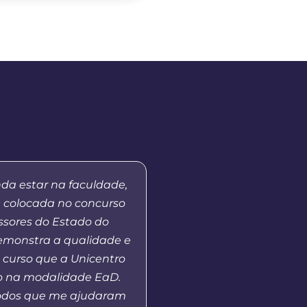
nda estar na faculdade,
“Eu me lembro da prime
m colocada no concurso
tutores, quando a Unic
ssores do Estado do
as atividades em nosso 
demonstra a qualidade e
Fui aluna da primeira 
 curso que a Unicentro
de Pedagogia e alguns
o na modalidade EaD.
me tornei coordenadora
odos que me ajudaram
isso, pude perceber a