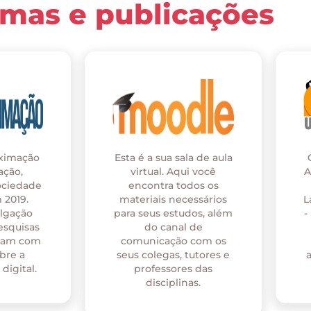
rmas e publicações
oximação
Esta é a sua sala de aula
ação,
virtual. Aqui você
A
ociedade
encontra todos os
 2019.
materiais necessários
L
ulgação
para seus estudos, além
-
esquisas
do canal de
onam com
comunicação com os
bre a
seus colegas, tutores e
digital.
professores das
disciplinas.