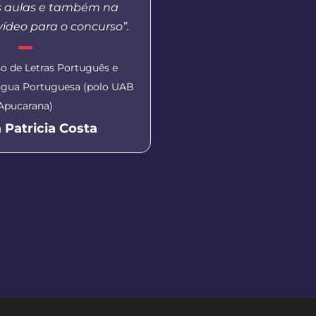
s aulas e também na
ensino, a humanidade d
ídeo para o concurso”.
e a capacitação de
envolvidos em prol
Universidad
o de Letras Português e
íngua Portuguesa (polo UAB
Apucarana)
Coordenadora do polo U
 Patricia Costa
Sueli Gomes Reis 