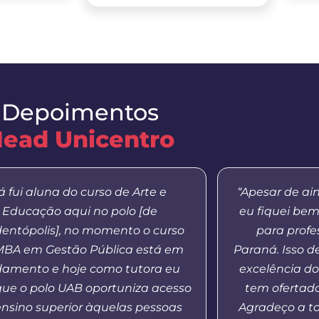
Depoimentos
ead Unicentro
á fui aluna do curso de Arte e
“Apesar de ai
Educação aqui no polo [de
eu fiquei be
entópolis], no momento o curso
para profe
MBA em Gestão Pública está em
Paraná. Isso 
amento e hoje como tutora eu
excelência do
que o polo UAB oportuniza acesso
tem ofertad
ensino superior àquelas pessoas
Agradeço a t