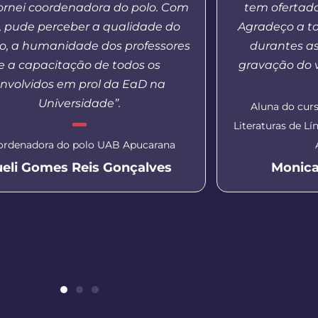
ornei coordenadora do polo. Com
tem ofertad
o, pude perceber a qualidade do
Agradeço a t
o, a humanidade dos professores
durantes a
e a capacitação de todos os
gravação do v
nvolvidos em prol da EaD na
Universidade”.
Aluna do curs
Literaturas de L
ordenadora do polo UAB Apucarana
ueli Gomes Reis Gonçalves
Monica