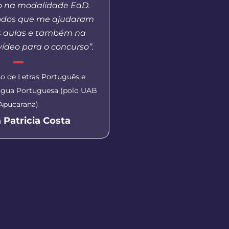
o na modalidade EaD.
Oeste de Santa Catarin
odos que me ajudaram
a demanda que hoje 
s aulas e também na
presencial não conseg
ídeo para o concurso”.
Coordenadora do polo UA
o de Letras Português e
Kelvin Sil
íngua Portuguesa (polo UAB
Apucarana)
 Patricia Costa