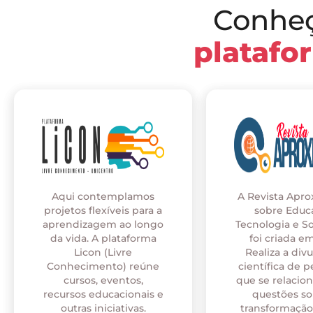
Conhe
platafo
Aqui contemplamos
A Revista Apr
projetos flexíveis para a
sobre Educ
aprendizagem ao longo
Tecnologia e S
da vida. A plataforma
foi criada em
Licon (Livre
Realiza a div
Conhecimento) reúne
científica de p
cursos, eventos,
que se relaci
recursos educacionais e
questões so
outras iniciativas.
transformação 