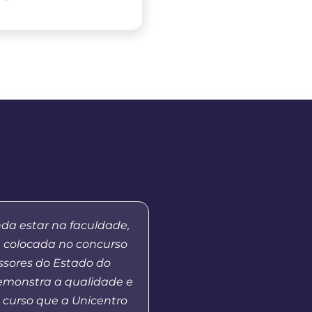
nda estar na faculdade,
“Quero agradecer a par
m colocada no concurso
Unicentro e o polo, que
ssores do Estado do
acesso à educação 
demonstra a qualidade e
qualidade ao municí
 curso que a Unicentro
Sudoeste do Paraná 