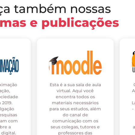
ça também nossas
rmas e publicações
oximação
Esta é a sua sala de aula
ação,
virtual. Aqui você
A
ociedade
encontra todos os
 2019.
materiais necessários
L
ulgação
para seus estudos, além
-
esquisas
do canal de
onam com
comunicação com os
bre a
seus colegas, tutores e
digital.
professores das