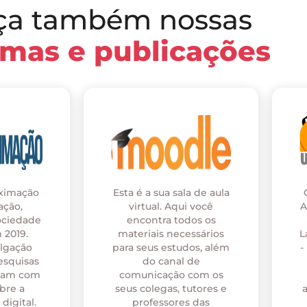
ça também nossas
rmas e publicações
oximação
Esta é a sua sala de aula
ação,
virtual. Aqui você
A
ociedade
encontra todos os
 2019.
materiais necessários
L
ulgação
para seus estudos, além
-
esquisas
do canal de
onam com
comunicação com os
bre a
seus colegas, tutores e
digital.
professores das