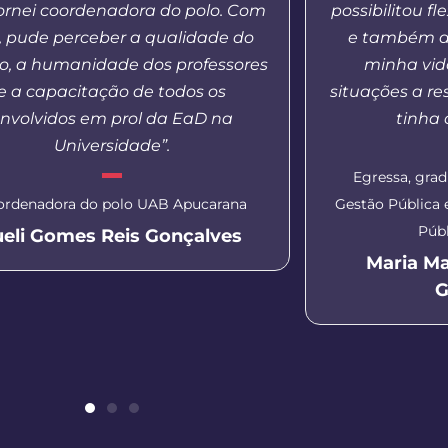
ornei coordenadora do polo. Com
possibilitou f
o, pude perceber a qualidade do
e também a
o, a humanidade dos professores
minha vida
e a capacitação de todos os
situações a re
nvolvidos em prol da EaD na
tinha
Universidade”.
Egressa, gra
ordenadora do polo UAB Apucarana
Gestão Pública
Públ
ueli Gomes Reis Gonçalves
Maria M
G