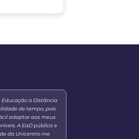
a Educação a Distância
“Ressalto a importânci
ilidade de tempo, pois
a Distância da Uni
fácil adaptar aos meus
democratizar o acess
níveis. A EaD pública e
Superior público, além 
de da Unicentro me
formação de professore