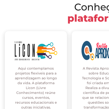
Conhe
platafo
Aqui contemplamos
A Revista Apr
projetos flexíveis para a
sobre Educ
aprendizagem ao longo
Tecnologia e S
da vida. A plataforma
foi criada em
Licon (Livre
Realiza a div
Conhecimento) reúne
científica de p
cursos, eventos,
que se relaci
recursos educacionais e
questões so
outras iniciativas.
transformação 