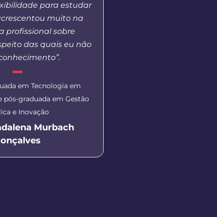
lexibilidade para estudar
Básica, ao mesmo tem
crescentou muito na
em outros pontos nece
 profissional sobre
esta modalidade de
speito das quais eu não
 conhecimento”.
Coordenadora do polo U
Scheyla Tatiana F
duada em Tecnologia em
 e pós-graduada em Gestão
ica e Inovação
adalena Murbach
onçalves