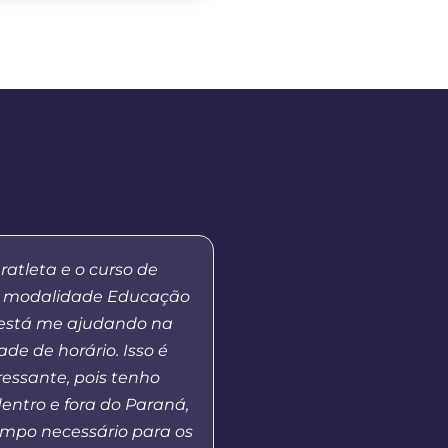
ratleta e o curso de
“Eu me lembro da prime
 modalidade Educação
tutores, quando a Unic
 está me ajudando na
as atividades em nosso 
ade de horário. Isso é
Fui aluna da primeira 
ressante, pois tenho
de Pedagogia e alguns
entro e fora do Paraná,
me tornei coordenadora
mpo necessário para os
isso, pude perceber a