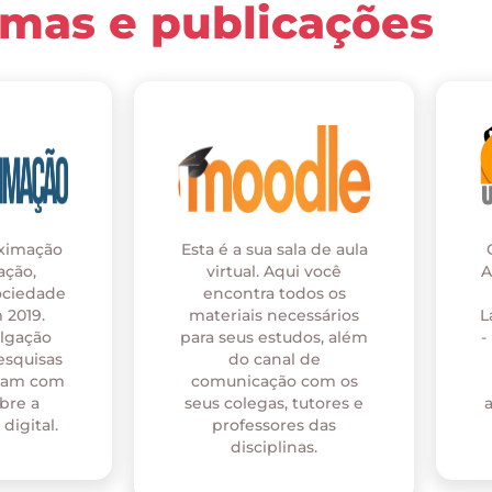
rmas e publicações
oximação
Esta é a sua sala de aula
ação,
virtual. Aqui você
A
ociedade
encontra todos os
 2019.
materiais necessários
L
ulgação
para seus estudos, além
-
esquisas
do canal de
onam com
comunicação com os
bre a
seus colegas, tutores e
digital.
professores das
disciplinas.