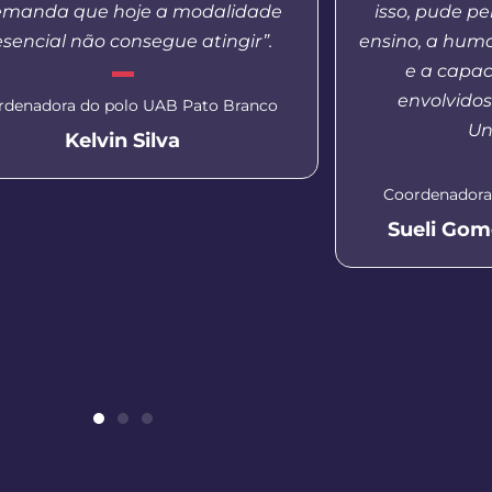
emanda que hoje a modalidade
isso, pude p
esencial não consegue atingir”.
ensino, a hum
e a capac
envolvido
rdenadora do polo UAB Pato Branco
Un
Kelvin Silva
Coordenadora
Sueli Gom