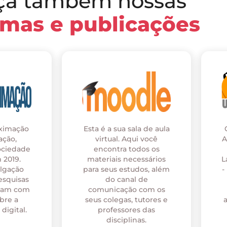
ça também nossas
rmas e publicações
oximação
Esta é a sua sala de aula
ação,
virtual. Aqui você
A
ociedade
encontra todos os
 2019.
materiais necessários
L
ulgação
para seus estudos, além
-
esquisas
do canal de
onam com
comunicação com os
bre a
seus colegas, tutores e
digital.
professores das
disciplinas.