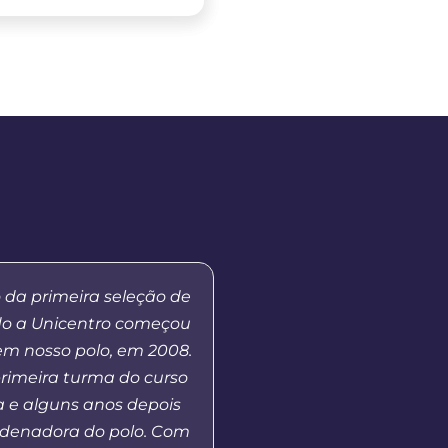
 da primeira seleção de
“Eu optei pela Educaçã
do a Unicentro começou
pela disponibilidade d
em nosso polo, em 2008.
ficaria mais fácil ada
primeira turma do curso
horários disponíveis. A
 e alguns anos depois
de qualidade da Un
rdenadora do polo. Com
possibilitou flexibilida