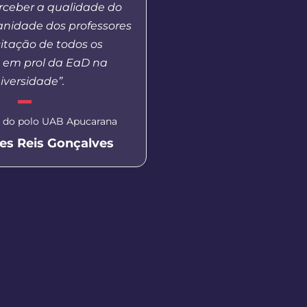
erceber a qualidade do
e também acrescent
anidade dos professores
minha vida profissi
itação de todos os
situações a respeito da
s em prol da EaD na
tinha conhecim
iversidade”.
Egressa, graduada em T
 do polo UAB Apucarana
Gestão Pública e pós-gra
Pública e Inov
es Reis Gonçalves
Maria Madalena
Gonçalve