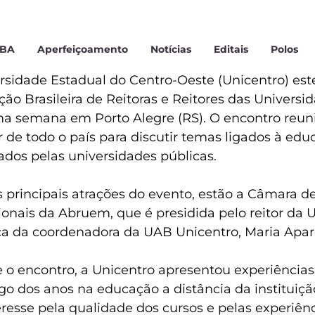
MBA
Aperfeiçoamento
Notícias
Editais
Polos
rsidade Estadual do Centro-Oeste (Unicentro) es
ção Brasileira de Reitoras e Reitores das Universi
ma semana em Porto Alegre (RS). O encontro reuni
r de todo o país para discutir temas ligados à edu
ados pelas universidades públicas.
s principais atrações do evento, estão a Câmara d
onais da Abruem, que é presidida pelo reitor da 
a da coordenadora da UAB Unicentro, Maria Apare
 o encontro, a Unicentro apresentou experiências
ngo dos anos na educação a distância da institui
resse pela qualidade dos cursos e pelas experiên