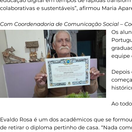
educação digital em tempos de rápidas transform
colaborativas e sustentáveis”, afirmou Maria Apar
Com Coordenadoria de Comunicação Social – Co
Os alun
Portugu
graduad
equipe 
Depois 
começar
históri
Ao todo
Evaldo Rosa é um dos acadêmicos que se formou 
de retirar o diploma pertinho de casa. “Nada co