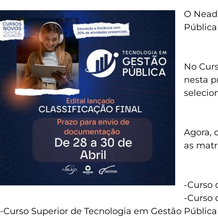
O Nead 
Pública
No Curs
nesta p
selecio
Agora, 
as matr
-Curso 
-Curso 
-Curso Superior de Tecnologia em Gestão Pública –