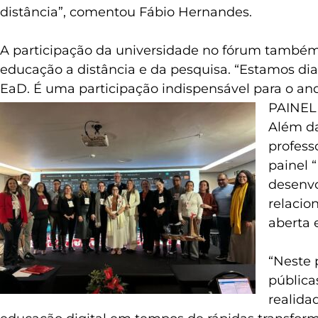
distância”, comentou Fábio Hernandes.
A participação da universidade no fórum também
educação a distância e da pesquisa. “Estamos di
EaD. É uma participação indispensável para o an
PAINEL
Além da
profess
painel 
desenvo
relacio
aberta 
“Neste 
pública
realida