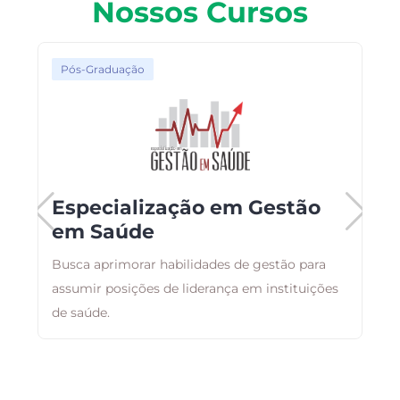
Nossos Cursos
Pós-Graduação
Especialização em Gestão
em Saúde
Busca aprimorar habilidades de gestão para
F
assumir posições de liderança em instituições
p
ão
de saúde.
c
e